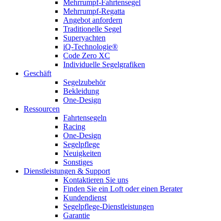
Mehrrumpf-Fahrtensegel
Mehrrumpf-Regatta
Angebot anfordern
Traditionelle Segel
Superyachten
iQ-Technologie®
Code Zero XC
Individuelle Segelgrafiken
Geschäft
Segelzubehör
Bekleidung
One-Design
Ressourcen
Fahrtensegeln
Racing
One-Design
Segelpflege
Neuigkeiten
Sonstiges
Dienstleistungen & Support
Kontaktieren Sie uns
Finden Sie ein Loft oder einen Berater
Kundendienst
Segelpflege-Dienstleistungen
Garantie