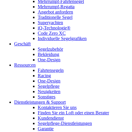
Mehrrumpf-Fahrtensegel
Mehrrumpf-Regatta
Angebot anfordern
Traditionelle Segel
Superyachten
iQ-Technologie®
Code Zero XC
Individuelle Segelgrafiken
Geschäft
Segelzubehör
Bekleidung
One-Design
Ressourcen
Fahrtensegeln
Racing
One-Design
Segelpflege
Neuigkeiten
Sonstiges
Dienstleistungen & Support
Kontaktieren Sie uns
Finden Sie ein Loft oder einen Berater
Kundendienst
Segelpflege-Dienstleistungen
Garantie