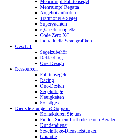
Mehrrumpf-Fahrtensegel
Mehrrumpf-Regatta
Angebot anfordern
Traditionelle Segel
Superyachten
iQ-Technologie®
Code Zero XC
Individuelle Segelgrafiken
Geschäft
Segelzubehör
Bekleidung
One-Design
Ressourcen
Fahrtensegeln
Racing
One-Design
Segelpflege
Neuigkeiten
Sonstiges
Dienstleistungen & Support
Kontaktieren Sie uns
Finden Sie ein Loft oder einen Berater
Kundendienst
Segelpflege-Dienstleistungen
Garantie