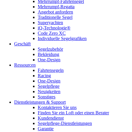
Mehrrumpf-Fahrtensegel
Mehrrumpf-Regatta
Angebot anfordern
Traditionelle Segel
Superyachten
iQ-Technologie®
Code Zero XC
Individuelle Segelgrafiken
Geschäft
Segelzubehör
Bekleidung
One-Design
Ressourcen
Fahrtensegeln
Racing
One-Design
Segelpflege
Neuigkeiten
Sonstiges
Dienstleistungen & Support
Kontaktieren Sie uns
Finden Sie ein Loft oder einen Berater
Kundendienst
Segelpflege-Dienstleistungen
Garantie