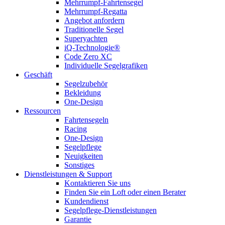
Mehrrumpf-Fahrtensegel
Mehrrumpf-Regatta
Angebot anfordern
Traditionelle Segel
Superyachten
iQ-Technologie®
Code Zero XC
Individuelle Segelgrafiken
Geschäft
Segelzubehör
Bekleidung
One-Design
Ressourcen
Fahrtensegeln
Racing
One-Design
Segelpflege
Neuigkeiten
Sonstiges
Dienstleistungen & Support
Kontaktieren Sie uns
Finden Sie ein Loft oder einen Berater
Kundendienst
Segelpflege-Dienstleistungen
Garantie