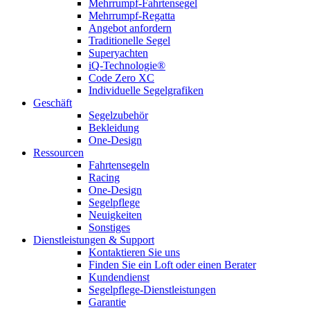
Mehrrumpf-Fahrtensegel
Mehrrumpf-Regatta
Angebot anfordern
Traditionelle Segel
Superyachten
iQ-Technologie®
Code Zero XC
Individuelle Segelgrafiken
Geschäft
Segelzubehör
Bekleidung
One-Design
Ressourcen
Fahrtensegeln
Racing
One-Design
Segelpflege
Neuigkeiten
Sonstiges
Dienstleistungen & Support
Kontaktieren Sie uns
Finden Sie ein Loft oder einen Berater
Kundendienst
Segelpflege-Dienstleistungen
Garantie