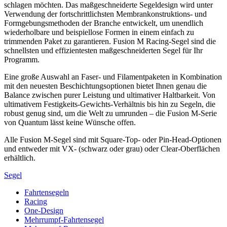
schlagen möchten. Das maßgeschneiderte Segeldesign wird unter
Verwendung der fortschrittlichsten Membrankonstruktions- und
Formgebungsmethoden der Branche entwickelt, um unendlich
wiederholbare und beispiellose Formen in einem einfach zu
trimmenden Paket zu garantieren. Fusion M Racing-Segel sind die
schnellsten und effizientesten maßgeschneiderten Segel für Ihr
Programm.
Eine große Auswahl an Faser- und Filamentpaketen in Kombination
mit den neuesten Beschichtungsoptionen bietet Ihnen genau die
Balance zwischen purer Leistung und ultimativer Haltbarkeit. Von
ultimativem Festigkeits-Gewichts-Verhältnis bis hin zu Segeln, die
robust genug sind, um die Welt zu umrunden – die Fusion M-Serie
von Quantum lässt keine Wünsche offen.
Alle Fusion M-Segel sind mit Square-Top- oder Pin-Head-Optionen
und entweder mit VX- (schwarz oder grau) oder Clear-Oberflächen
erhältlich.
Segel
Fahrtensegeln
Racing
One-Design
Mehrrumpf-Fahrtensegel