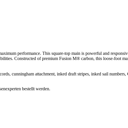
aximum performance. This square-top main is powerful and responsive. It
bilities. Constructed of premium Fusion M® carbon, this loose-foot mains
s, cunningham attachment, inked draft stripes, inked sail numbers, C-t
enexperten bestellt werden.