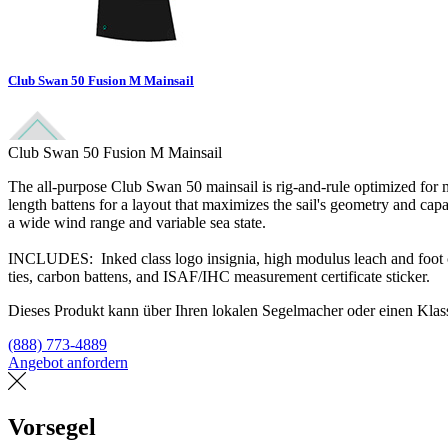
Club Swan 50 Fusion M Mainsail
Club Swan 50 Fusion M Mainsail
The all-purpose Club Swan 50 mainsail is rig-and-rule optimized for m
length battens for a layout that maximizes the sail's geometry and capa
a wide wind range and variable sea state.
INCLUDES: Inked class logo insignia, high modulus leach and foot cord
ties, carbon battens, and ISAF/IHC measurement certificate sticker.
Dieses Produkt kann über Ihren lokalen Segelmacher oder einen Klass
(888) 773-4889
Angebot anfordern
Eine Segelmacherei finden
Vorsegel