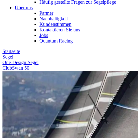
Häufig gestellte Fragen zur Segelpflege
Über uns
Partner
Nachhaltigkeit
Kundenstimmen
Kontaktieren Sie uns
Jobs
Quantum Racing
Startseite
Segel
One-Design-Segel
ClubSwan 50