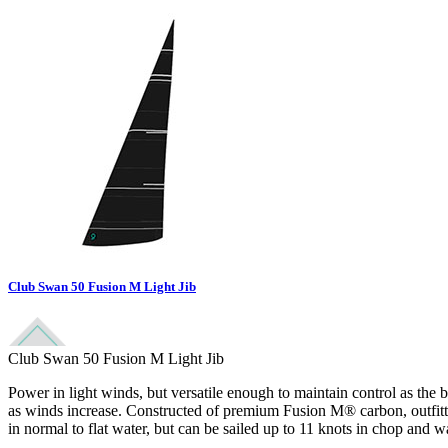
Club Swan 50 Fusion M Light Jib
Club Swan 50 Fusion M Light Jib
Power in light winds, but versatile enough to maintain control as the
as winds increase. Constructed of premium Fusion M® carbon, outfitted
in normal to flat water, but can be sailed up to 11 knots in chop and w