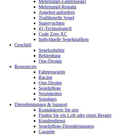
Mehrrumpf-Fahrtensegel
Mehrrumpf-Regatta
Angebot anfordern
Traditionelle Segel
Superyachten
iQ-Technologie®
Code Zero XC
Individuelle Segelgrafiken
Geschäft
Segelzubehör
Bekleidung
One-Design
Ressourcen
Fahrtensegeln
Racing
One-Design
Segelpflege
Neuigkeiten
Sonstiges
Dienstleistungen & Support
Kontaktieren Sie uns
Finden Sie ein Loft oder einen Berater
Kundendienst
Segelpflege-Dienstleistungen
Garantie