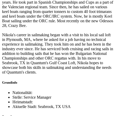
years. He took part in Spanish Championships and Cups as a part of
the Valencian regional team. Since then, he has sailed on various
keel boats ranging from quarter tonners to custom 40 foot trimarans
and keel boats under the ORC/IRC system. Now, he is mostly Keel
Boat sailing under the ORC rule. Most recently on the new Odessos
28, Crazy Bee.
Nikola's career in sailmaking began with a visit to his local sail loft
in Plymouth, MA, where he asked for a job having no technical
experience in sailmaking. They took him on and he has been in the
industry ever since. He has serviced both cruising and racing sails in
addition to building sails that he has won the Bulgarian National
Championships and other ORC regattas with. In his move to
Seabrook, TX in Quantum's Gulf Coast Loft, Nikola hopes to
showcase both his skills in sailmaking and understanding the needs
of Quantum's clients.
Grundinfo
Nationalität:
Stelle: Service Manager
Heimatstadt:
Aktuelle Stadt: Seabrook, TX USA