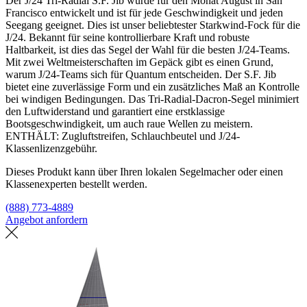
Der J/24 Tri-Radial S.F. Jib wurde für den Monat August in San
Francisco entwickelt und ist für jede Geschwindigkeit und jeden
Seegang geeignet. Dies ist unser beliebtester Starkwind-Fock für die
J/24. Bekannt für seine kontrollierbare Kraft und robuste
Haltbarkeit, ist dies das Segel der Wahl für die besten J/24-Teams.
Mit zwei Weltmeisterschaften im Gepäck gibt es einen Grund,
warum J/24-Teams sich für Quantum entscheiden. Der S.F. Jib
bietet eine zuverlässige Form und ein zusätzliches Maß an Kontrolle
bei windigen Bedingungen. Das Tri-Radial-Dacron-Segel minimiert
den Luftwiderstand und garantiert eine erstklassige
Bootsgeschwindigkeit, um auch raue Wellen zu meistern.
ENTHÄLT: Zugluftstreifen, Schlauchbeutel und J/24-
Klassenlizenzgebühr.
Dieses Produkt kann über Ihren lokalen Segelmacher oder einen
Klassenexperten bestellt werden.
(888) 773-4889
Angebot anfordern
Eine Segelmacherei finden