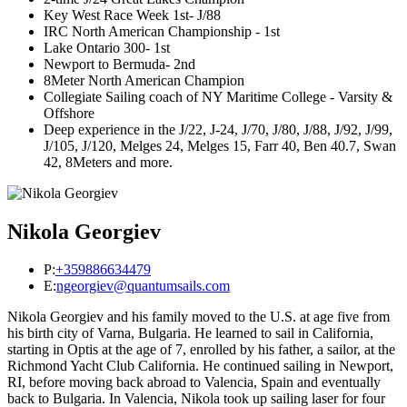
Key West Race Week 1st- J/88
IRC North American Championship - 1st
Lake Ontario 300- 1st
Newport to Bermuda- 2nd
8Meter North American Champion
Collegiate Sailing coach of NY Maritime College - Varsity &
Offshore
Deep experience in the J/22, J-24, J/70, J/80, J/88, J/92, J/99,
J/105, J/120, Melges 24, Melges 15, Farr 40, Ben 40.7, Swan
42, 8Meters and more.
Nikola Georgiev
P:
+359886634479
E:
ngeorgiev@quantumsails.com
Nikola Georgiev and his family moved to the U.S. at age five from
his birth city of Varna, Bulgaria. He learned to sail in California,
starting in Optis at the age of 7, enrolled by his father, a sailor, at the
Richmond Yacht Club California. He continued sailing in Newport,
RI, before moving back abroad to Valencia, Spain and eventually
back to Bulgaria. In Valencia, Nikola took up sailing laser for four