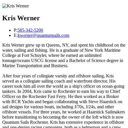
Kris Werner
P:
585-342-5200
E:
kwerner@quantumsails.com
Kris Werner grew up in Queens, NY, and spent his childhood on the
water, sailing and fishing. He is a graduate of New York Maritime
College at Fort Schuyler, where he earned an unlimited
tonnage/oceans USCG license and a Bachelor of Science degree in
Marine Transportation and Business.
After four years of collegiate varsity and offshore sailing, Kris
served as a collegiate sailing coach and waterfront director. His
career took him all over the world as a ship's officer on ocean-going
tankers. In 2004, Kris came to Rochester to earn his way to Chief
Officer on the Rochester Fast Ferry. He then worked as a Broker
with RCR Yachts and began collaborating with Steve Haarstick on
sail designs for various boats, including J/70s, J/24s, and other
offshore vessels. For three years, he worked at Haarstick Sailmakers
before transitioning to becoming the owner of the loft which is now
Quantum Sails Rochester. Kris has extensive experience in offshore
and one-design racing campaigns, both as a helmsman and a crew