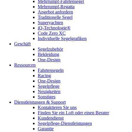
Mehrrumpf-Fahrtensegel
Mehrrumpf-Regatta
Angebot anfordern
Traditionelle Segel
Superyachten
iQ-Technologie®
Code Zero XC
Individuelle Segelgrafiken
Geschäft
Segelzubehör
Bekleidung
One-Design
Ressourcen
Fahrtensegeln
Racing
One-Design
Segelpflege
Neuigkeiten
Sonstiges
Dienstleistungen & Support
Kontaktieren Sie uns
Finden Sie ein Loft oder einen Berater
Kundendienst
Segelpflege-Dienstleistungen
Garantie