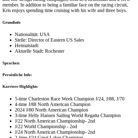
member. In addition to being a familiar face on the racing circuit,
Kris enjoys spending time cruising with his wife and three boys.
Grundinfo
Nationalität: USA
Stelle: Director of Eastern US Sales
Heimatstadt:
Aktuelle Stadt: Rochester
Sprachen:
Persönliche Info:
Karriere-Highlights
5-time Charleston Race Week Champion J/24, J/88, J/70
4-time J/88 North American Champion
2024 J/80 North American Champion
3-time Helly Hansen Sailing World Regatta Champion
J/22 North American Championship- 2nd
J/22 World Championship - 2nd
J/24 North American Championship- 2nd
2-time J/24 Great Lakes Champion