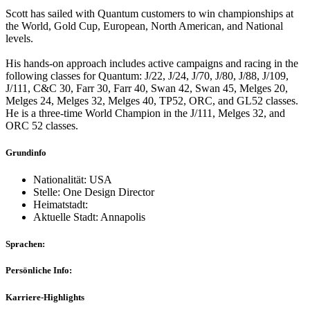
Scott has sailed with Quantum customers to win championships at
the World, Gold Cup, European, North American, and National
levels.
His hands-on approach includes active campaigns and racing in the
following classes for Quantum: J/22, J/24, J/70, J/80, J/88, J/109,
J/111, C&C 30, Farr 30, Farr 40, Swan 42, Swan 45, Melges 20,
Melges 24, Melges 32, Melges 40, TP52, ORC, and GL52 classes.
He is a three-time World Champion in the J/111, Melges 32, and
ORC 52 classes.
Grundinfo
Nationalität: USA
Stelle: One Design Director
Heimatstadt:
Aktuelle Stadt: Annapolis
Sprachen:
Persönliche Info:
Karriere-Highlights