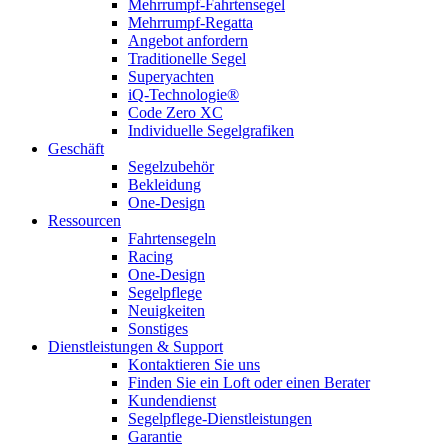
Mehrrumpf-Fahrtensegel
Mehrrumpf-Regatta
Angebot anfordern
Traditionelle Segel
Superyachten
iQ-Technologie®
Code Zero XC
Individuelle Segelgrafiken
Geschäft
Segelzubehör
Bekleidung
One-Design
Ressourcen
Fahrtensegeln
Racing
One-Design
Segelpflege
Neuigkeiten
Sonstiges
Dienstleistungen & Support
Kontaktieren Sie uns
Finden Sie ein Loft oder einen Berater
Kundendienst
Segelpflege-Dienstleistungen
Garantie