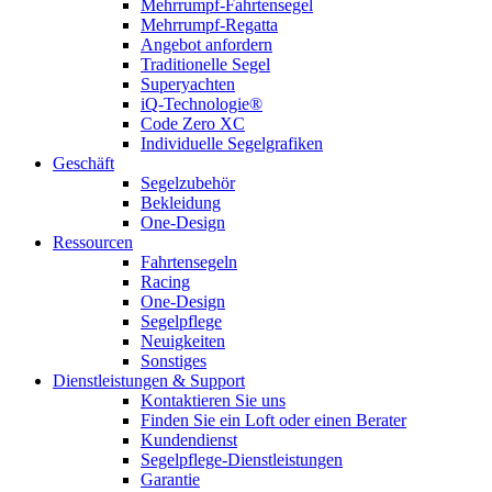
Mehrrumpf-Fahrtensegel
Mehrrumpf-Regatta
Angebot anfordern
Traditionelle Segel
Superyachten
iQ-Technologie®
Code Zero XC
Individuelle Segelgrafiken
Geschäft
Segelzubehör
Bekleidung
One-Design
Ressourcen
Fahrtensegeln
Racing
One-Design
Segelpflege
Neuigkeiten
Sonstiges
Dienstleistungen & Support
Kontaktieren Sie uns
Finden Sie ein Loft oder einen Berater
Kundendienst
Segelpflege-Dienstleistungen
Garantie