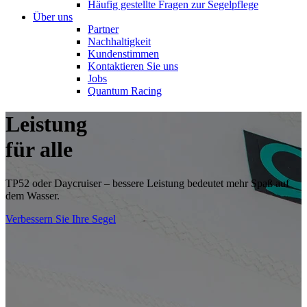
Häufig gestellte Fragen zur Segelpflege
Über uns
Partner
Nachhaltigkeit
Kundenstimmen
Kontaktieren Sie uns
Jobs
Quantum Racing
Leistung
für alle
TP52 oder Daycruiser – bessere Leistung bedeutet mehr Spaß auf
dem Wasser.
Verbessern Sie Ihre Segel