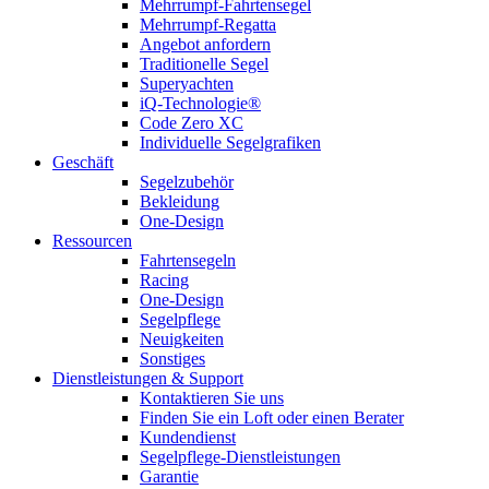
Mehrrumpf-Fahrtensegel
Mehrrumpf-Regatta
Angebot anfordern
Traditionelle Segel
Superyachten
iQ-Technologie®
Code Zero XC
Individuelle Segelgrafiken
Geschäft
Segelzubehör
Bekleidung
One-Design
Ressourcen
Fahrtensegeln
Racing
One-Design
Segelpflege
Neuigkeiten
Sonstiges
Dienstleistungen & Support
Kontaktieren Sie uns
Finden Sie ein Loft oder einen Berater
Kundendienst
Segelpflege-Dienstleistungen
Garantie