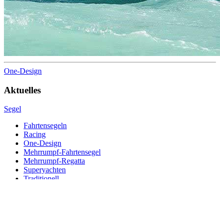
One-Design
Aktuelles
Segel
Fahrtensegeln
Racing
One-Design
Mehrrumpf-Fahrtensegel
Mehrrumpf-Regatta
Superyachten
Traditionell
iQ-Technologie®
Ressourcen