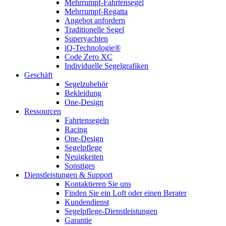
Mehrrumpf-Fahrtensegel
Mehrrumpf-Regatta
Angebot anfordern
Traditionelle Segel
Superyachten
iQ-Technologie®
Code Zero XC
Individuelle Segelgrafiken
Geschäft
Segelzubehör
Bekleidung
One-Design
Ressourcen
Fahrtensegeln
Racing
One-Design
Segelpflege
Neuigkeiten
Sonstiges
Dienstleistungen & Support
Kontaktieren Sie uns
Finden Sie ein Loft oder einen Berater
Kundendienst
Segelpflege-Dienstleistungen
Garantie