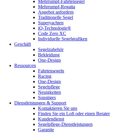
Mehrrumpf-Fahrtensegel
Mehrrumpf-Regatta
Angebot anfordern
Traditionelle Segel
Superyachten
iQ-Technologie®
Code Zero XC
Individuelle Segelgrafiken
Geschäft
Segelzubehör
Bekleidung
One-Design
Ressourcen
Fahrtensegeln
Racing
One-Design
Segelpflege
Neuigkeiten
Sonstiges
Dienstleistungen & Support
Kontaktieren Sie uns
Finden Sie ein Loft oder einen Berater
Kundendienst
Segelpflege-Dienstleistungen
Garantie