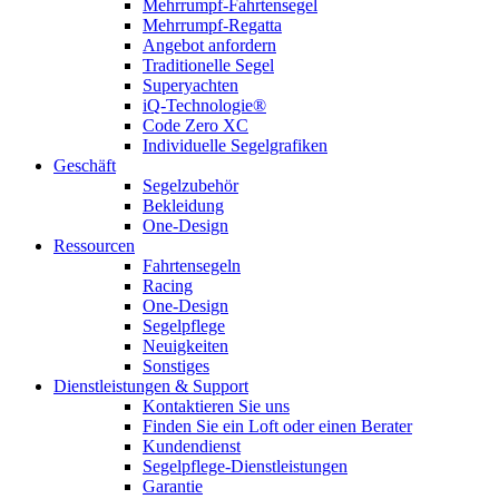
Mehrrumpf-Fahrtensegel
Mehrrumpf-Regatta
Angebot anfordern
Traditionelle Segel
Superyachten
iQ-Technologie®
Code Zero XC
Individuelle Segelgrafiken
Geschäft
Segelzubehör
Bekleidung
One-Design
Ressourcen
Fahrtensegeln
Racing
One-Design
Segelpflege
Neuigkeiten
Sonstiges
Dienstleistungen & Support
Kontaktieren Sie uns
Finden Sie ein Loft oder einen Berater
Kundendienst
Segelpflege-Dienstleistungen
Garantie