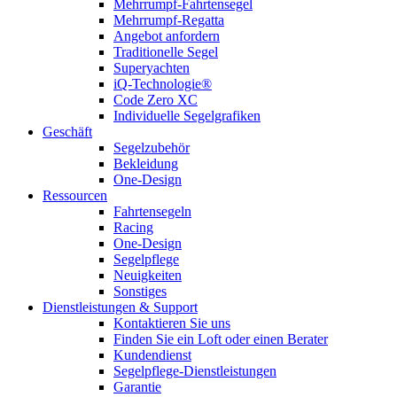
Mehrrumpf-Fahrtensegel
Mehrrumpf-Regatta
Angebot anfordern
Traditionelle Segel
Superyachten
iQ-Technologie®
Code Zero XC
Individuelle Segelgrafiken
Geschäft
Segelzubehör
Bekleidung
One-Design
Ressourcen
Fahrtensegeln
Racing
One-Design
Segelpflege
Neuigkeiten
Sonstiges
Dienstleistungen & Support
Kontaktieren Sie uns
Finden Sie ein Loft oder einen Berater
Kundendienst
Segelpflege-Dienstleistungen
Garantie