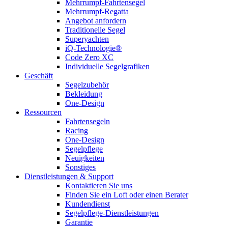
Mehrrumpf-Fahrtensegel
Mehrrumpf-Regatta
Angebot anfordern
Traditionelle Segel
Superyachten
iQ-Technologie®
Code Zero XC
Individuelle Segelgrafiken
Geschäft
Segelzubehör
Bekleidung
One-Design
Ressourcen
Fahrtensegeln
Racing
One-Design
Segelpflege
Neuigkeiten
Sonstiges
Dienstleistungen & Support
Kontaktieren Sie uns
Finden Sie ein Loft oder einen Berater
Kundendienst
Segelpflege-Dienstleistungen
Garantie