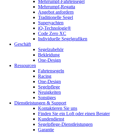
Mehrrumpf-Fahrtensegel
Mehrrumpf-Regatta
Angebot anfordern
Traditionelle Segel
Superyachten
iQ-Technologie®
Code Zero XC
Individuelle Segelgrafiken
Geschäft
Segelzubehör
Bekleidung
One-Design
Ressourcen
Fahrtensegeln
Racing
One-Design
Segelpflege
Neuigkeiten
Sonstiges
Dienstleistungen & Support
Kontaktieren Sie uns
Finden Sie ein Loft oder einen Berater
Kundendienst
Segelpflege-Dienstleistungen
Garantie