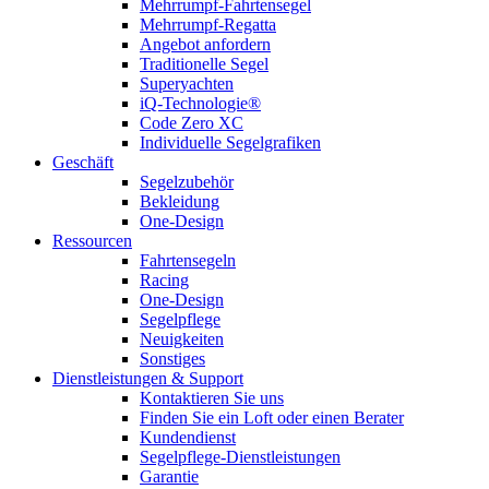
Mehrrumpf-Fahrtensegel
Mehrrumpf-Regatta
Angebot anfordern
Traditionelle Segel
Superyachten
iQ-Technologie®
Code Zero XC
Individuelle Segelgrafiken
Geschäft
Segelzubehör
Bekleidung
One-Design
Ressourcen
Fahrtensegeln
Racing
One-Design
Segelpflege
Neuigkeiten
Sonstiges
Dienstleistungen & Support
Kontaktieren Sie uns
Finden Sie ein Loft oder einen Berater
Kundendienst
Segelpflege-Dienstleistungen
Garantie